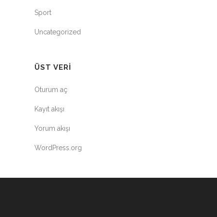
Sport
Uncategorized
ÜST VERI
Oturum aç
Kayıt akışı
Yorum akışı
WordPress.org