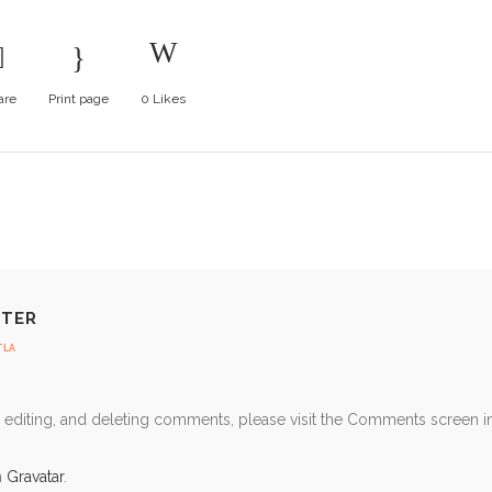
are
Print page
0
Likes
NTER
TLA
, editing, and deleting comments, please visit the Comments screen i
m
Gravatar
.