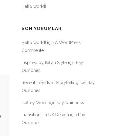
Hello world!
SON YORUMLAR
Hello world!
için
A WordPress
Commenter
Inspired by Italian Style
için
Ray
Quinones
Recent Trends in Storytelling
için
Ray
Quinones
Jeffrey Ween
için
Ray Quinones
Transitions In UX Design
için
Ray
n
Quinones