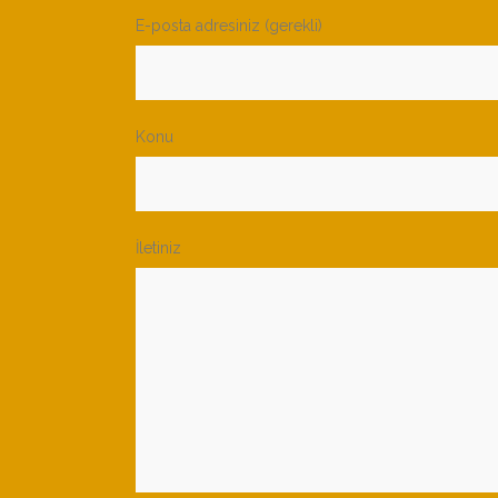
E-posta adresiniz (gerekli)
Konu
İletiniz