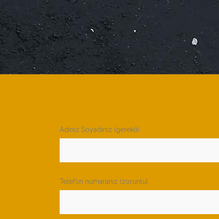
Adınız Soyadınız (gerekli)
Telefon numaranız (zorunlu)